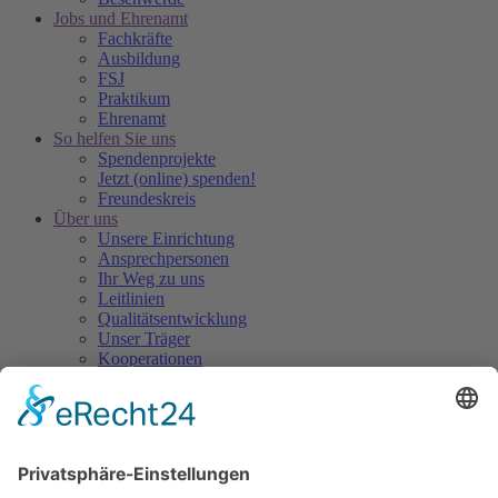
Jobs und Ehrenamt
Fachkräfte
Ausbildung
FSJ
Praktikum
Ehrenamt
So helfen Sie uns
Spendenprojekte
Jetzt (online) spenden!
Freundeskreis
Über uns
Unsere Einrichtung
Ansprechpersonen
Ihr Weg zu uns
Leitlinien
Qualitätsentwicklung
Unser Träger
Kooperationen
Hühner im Hof