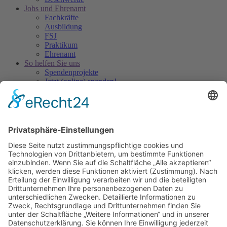
Jobs und Ehrenamt
Fachkräfte
Ausbildung
FSJ
Praktikum
Ehrenamt
So helfen Sie uns
Spendenprojekte
Jetzt (online) spenden!
Freundeskreis
Über uns
Unsere Einrichtung
Ansprechpersonen
Ihr Weg zu uns
Leitlinien
Qualitätsentwicklung
Unser Träger
Kooperationen
Radeln für das Kinderheim